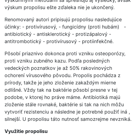
výskumnými metódami sa spresňujú aj výsledky, avšak
výskum propolisu ešte zďaleka nie je ukončený.
Renomovaný autori pripisujú propolisu nasledujúce
účinky: - protivírusový, - fungicídny (proti hubám) -
antibiotický - antisklerotický - protizápalový -
antitrombotický - protivírusový - protiinfekčné.
Pôsobí priaznivo dokonca proti vzniku osteoporózy,
proti vzniku zubného kazu. Podľa posledných
vedeckých poznatkov je až 50% rakovinových
ochorení vírusového pôvodu. Propolis pochádza z
prírody, takže je jeho zloženie zakaždým mierne
odlišné. Vždy tak na baktérie pôsobí presne v tej
podobe, v ktorej ho práve máme. Antibiotiká majú
zloženie stále rovnaké, baktérie si tak na nich môžu
vytvoriť rezistenciu a následne je potrebné použiť iná ,
silnejší. U propolisu táto nutnosť samozrejme nevzniká.
Využitie propolisu