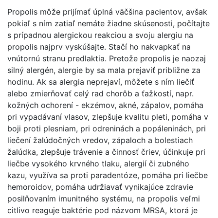
Propolis môže prijímať úplná väčšina pacientov, avšak
pokiaľ s ním zatiaľ nemáte žiadne skúsenosti, počítajte
s prípadnou alergickou reakciou a svoju alergiu na
propolis najprv vyskúšajte. Stačí ho nakvapkať na
vnútornú stranu predlaktia. Pretože propolis je naozaj
silný alergén, alergie by sa mala prejaviť približne za
hodinu. Ak sa alergia neprejaví, môžete s ním liečiť
alebo zmierňovať celý rad chorôb a ťažkostí, napr.
kožných ochorení - ekzémov, akné, zápalov, pomáha
pri vypadávaní vlasov, zlepšuje kvalitu pleti, pomáha v
boji proti plesniam, pri odreninách a popáleninách, pri
liečení žalúdočných vredov, zápaloch a bolestiach
žalúdka, zlepšuje trávenie a činnosť čriev, účinkuje pri
liečbe vysokého krvného tlaku, alergií či zubného
kazu, využíva sa proti paradentóze, pomáha pri liečbe
hemoroidov, pomáha udržiavať vynikajúce zdravie
posilňovaním imunitného systému, na propolis veľmi
citlivo reaguje baktérie pod názvom MRSA, ktorá je