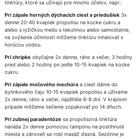
tinktúry, ktoré sa užívajú pre mnoho účelov, napr.:
Pri zápale horných dýchacích ciest a priedušiek
3x
denne 20-40 kvapiek propolisu na kocke cukru a
alebo s lyžičkou medu s tekutinou alebo samostatne,
na zvýšenie účinnosti môžeme tinktúru inhalovať s
horúcou vodou.
Pri chrípke
obyčajne 2x denne, ráno a večer, 3 hodiny
pred alebo 2 hodiny po jedle 10-15 kvapiek na kocke
cukru.
Pri zápale močového mechúra
a ciest dáme do
bylinkového čaju 10-15 kvapiek propolisu a užívame
2x denne, ráno a večer, najdlhšie 8-9 dní. V krajnom
prípade môžeme liečenie zopakovať po 14 dňoch.
Pri zubnej paradentóze
sa propolisová tinktúra
nanáša 2x denne pomocou tampónu na postihnuté
miesta a zároveň sa robí masáž ďasná. Sezónne je