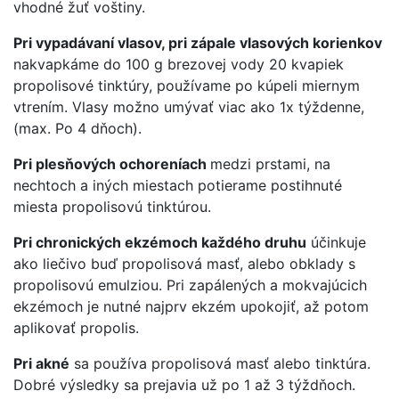
vhodné žuť voštiny.
Pri vypadávaní vlasov, pri zápale vlasových korienkov
nakvapkáme do 100 g brezovej vody 20 kvapiek
propolisové tinktúry, používame po kúpeli miernym
vtrením. Vlasy možno umývať viac ako 1x týždenne,
(max. Po 4 dňoch).
Pri plesňových ochoreníach
medzi prstami, na
nechtoch a iných miestach potierame postihnuté
miesta propolisovú tinktúrou.
Pri chronických ekzémoch každého druhu
účinkuje
ako liečivo buď propolisová masť, alebo obklady s
propolisovú emulziou. Pri zapálených a mokvajúcich
ekzémoch je nutné najprv ekzém upokojiť, až potom
aplikovať propolis.
Pri akné
sa používa propolisová masť alebo tinktúra.
Dobré výsledky sa prejavia už po 1 až 3 týždňoch.