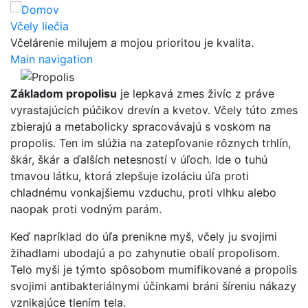
Skočiť
na
Včely liečia
hlavný
Včelárenie milujem a mojou prioritou je kvalita.
obsah
Main navigation
Základom propolisu
je lepkavá zmes živíc z práve
vyrastajúcich púčikov drevín a kvetov. Včely túto zmes
zbierajú a metabolicky spracovávajú s voskom na
propolis. Ten im slúžia na zatepľovanie rôznych trhlín,
škár, škár a ďalších netesností v úľoch. Ide o tuhú
tmavou látku, ktorá zlepšuje izoláciu úľa proti
chladnému vonkajšiemu vzduchu, proti vlhku alebo
naopak proti vodným parám.
Keď napríklad do úľa prenikne myš, včely ju svojimi
žihadlami ubodajú a po zahynutie obalí propolisom.
Telo myši je týmto spôsobom mumifikované a propolis
svojimi antibakteriálnymi účinkami bráni šíreniu nákazy
vznikajúce tlením tela.