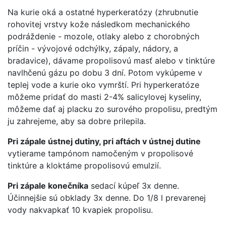
Na kurie oká a ostatné hyperkeratózy (zhrubnutie
rohovitej vrstvy kože následkom mechanického
podráždenie - mozole, otlaky alebo z chorobných
príčin - vývojové odchýlky, zápaly, nádory, a
bradavice), dávame propolisovú masť alebo v tinktúre
navlhčenú gázu po dobu 3 dní. Potom vykúpeme v
teplej vode a kurie oko vymrští. Pri hyperkeratóze
môžeme pridať do masti 2-4% salicylovej kyseliny,
môžeme dať aj placku zo surového propolisu, predtým
ju zahrejeme, aby sa dobre prilepila.
Pri zápale ústnej dutiny, pri aftách v ústnej dutine
vytierame tampónom namočeným v propolisové
tinktúre a kloktáme propolisovú emulzií.
Pri zápale konečníka
sedací kúpeľ 3x denne.
Účinnejšie sú obklady 3x denne. Do 1/8 l prevarenej
vody nakvapkať 10 kvapiek propolisu.