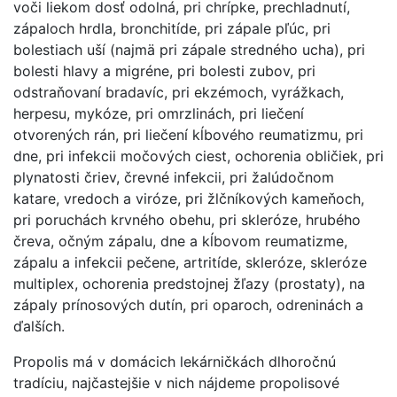
voči liekom dosť odolná, pri chrípke, prechladnutí,
zápaloch hrdla, bronchitíde, pri zápale pľúc, pri
bolestiach uší (najmä pri zápale stredného ucha), pri
bolesti hlavy a migréne, pri bolesti zubov, pri
odstraňovaní bradavíc, pri ekzémoch, vyrážkach,
herpesu, mykóze, pri omrzlinách, pri liečení
otvorených rán, pri liečení kĺbového reumatizmu, pri
dne, pri infekcii močových ciest, ochorenia obličiek, pri
plynatosti čriev, črevné infekcii, pri žalúdočnom
katare, vredoch a viróze, pri žlčníkových kameňoch,
pri poruchách krvného obehu, pri skleróze, hrubého
čreva, očným zápalu, dne a kĺbovom reumatizme,
zápalu a infekcii pečene, artritíde, skleróze, skleróze
multiplex, ochorenia predstojnej žľazy (prostaty), na
zápaly prínosových dutín, pri oparoch, odreninách a
ďalších.
Propolis má v domácich lekárničkách dlhoročnú
tradíciu, najčastejšie v nich nájdeme propolisové