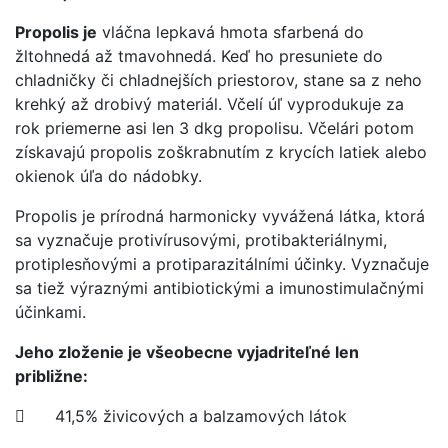
Propolis je
vláčna lepkavá hmota sfarbená do
žltohnedá až tmavohnedá. Keď ho presuniete do
chladničky či chladnejších priestorov, stane sa z neho
krehký až drobivý materiál. Včelí úľ vyprodukuje za
rok priemerne asi len 3 dkg propolisu. Včelári potom
získavajú propolis zoškrabnutím z krycích latiek alebo
okienok úľa do nádobky.
Propolis je prírodná harmonicky vyvážená látka, ktorá
sa vyznačuje protivírusovými, protibakteriálnymi,
protiplesňovými a protiparazitálními účinky. Vyznačuje
sa tiež výraznými antibiotickými a imunostimulačnými
účinkami.
Jeho zloženie je všeobecne vyjadriteľné len
približne:
 41,5% živicových a balzamových látok